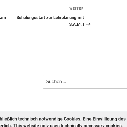
WEITER
Nächster
Beitrag
 am
Schulungsstart zur Lehrplanung mit
S.A.M. !
Suchen
nach:
ließlich technisch notwendige Cookies. Eine Einwilligung des
erlich. This website only uses technically necessary cookies.