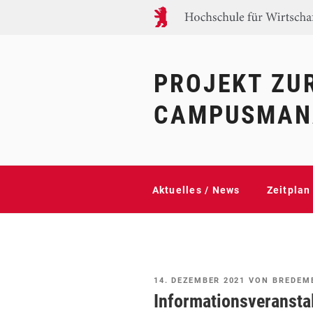
Zum
Inhalt
springen
PROJEKT ZU
CAMPUSMANA
Aktuelles / News
Zeitplan
VERÖFFENTLICHT
14. DEZEMBER 2021
VON
BREDEM
AM
Informationsveranstal